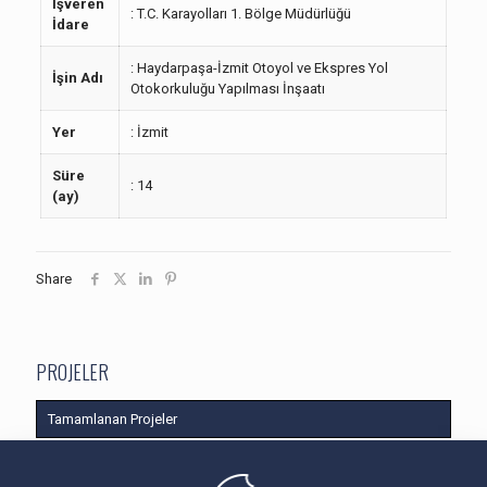
İşveren
: T.C. Karayolları 1. Bölge Müdürlüğü
İdare
: Haydarpaşa-İzmit Otoyol ve Ekspres Yol
İşin Adı
Otokorkuluğu Yapılması İnşaatı
Yer
: İzmit
Süre
: 14
(ay)
Share
PROJELER
Tamamlanan Projeler
Devam Eden Projeler